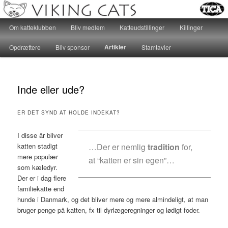
Katteklub – For alle kattevenner, hvad end hjertet banker for huskatte eller
racekatte, er velkomne…
Main menu
Om katteklubben
Bliv medlem
Katteudstillinger
Killinger
Skip to primary content
Skip to secondary content
Katteklubben Viking Cats
Artikler
Opdrættere
Bliv sponsor
Stamtavler
Inde eller ude?
ER DET SYND AT HOLDE INDEKAT?
I disse år bliver
katten stadigt
…Der er nemlig
tradition
for,
mere populær
at “katten er sin egen”…
som kæledyr.
Der er i dag flere
familiekatte end
hunde i Danmark, og det bliver mere og mere almindeligt, at man
bruger penge på katten, fx til dyrlægeregninger og lødigt foder.