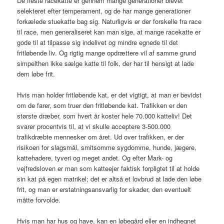
De fleste racekatte er gennem mange generationer blevet
selekteret efter temperament, og de har mange generationer
forkælede stuekatte bag sig. Naturligvis er der forskelle fra race
til race, men generaliseret kan man sige, at mange racekatte er
gode til at tilpasse sig indelivet og mindre egnede til det
fritløbende liv. Og rigtig mange opdrættere vil af samme grund
simpelthen ikke sælge katte til folk, der har til hensigt at lade
dem løbe frit.
Hvis man holder fritløbende kat, er det vigtigt, at man er bevidst
om de farer, som truer den fritløbende kat. Trafikken er den
største dræber, som hvert år koster hele 70.000 katteliv! Det
svarer procentvis til, at vi skulle acceptere 3-500.000
trafikdræbte mennesker om året. Ud over trafikken, er der
risikoen for slagsmål, smitsomme sygdomme, hunde, jægere,
kattehadere, tyveri og meget andet. Og efter Mark- og
vejfredsloven er man som katteejer faktisk forpligtet til at holde
sin kat på egen matrikel; det er altså et lovbrud at lade den løbe
frit, og man er erstatningsansvarlig for skader, den eventuelt
måtte forvolde.
Hvis man har hus og have, kan en løbegård eller en indhegnet