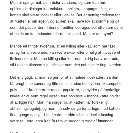
Men et spørgsmål, som deler vandene, og som kan føre til
ophidsede dialoger katteelskere imellem, er spørgsmålet, om
katten skal være indekat eller udekat. Der er nemlig tradition for,
at “katten er sin egen”, og at den skal have lov at komme og gå,
som det passer den. I denne tradition betrages det ofte som synd
at holde en kat indendøre, især i lejlighed. Men er det synd?
Mange erfaringer tyder på, at en killing eller kat, som har fået
smag for at være ude, kan være svær eller umulig at tilpasse et
liv indendøre. Men en killing eller kat, som aldrig har været ude,
vil i reglen tilpasse sig indelivet som den naturligste ting i verden.
Det er vigtigt, at man sørger for at stimulere indekatten, så den
får brugt sine sanser og tilfredsstillet sine behov. For eksempel er
gulv-til-loft kradsetræer meget populære, og hylder på forskelige
niveauer vil som regel også være poplære – mange katte holder
af at ligge højt. Man må sørge for, at katten har forskelligt
aktiveringslegetøj, og man må selv sørge for at lege med katten
flere gange dagligt. I de fleste tilfælde vil den ideelle løsning
være to katte, som kan få utroligt megen glæde af hinanden.