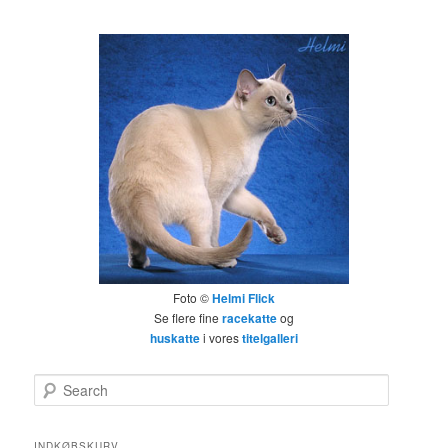
Foto ©
Helmi Flick
Se flere fine
racekatte
og
huskatte
i vores
titelgalleri
Search
INDKØBSKURV