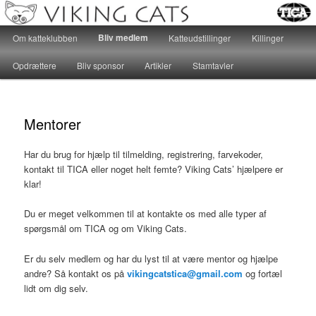
Katteklub – For alle kattevenner, hvad end hjertet banker for huskatte eller
racekatte, er velkomne…
Main menu
Bliv medlem
Om katteklubben
Katteudstillinger
Killinger
Skip to primary content
Skip to secondary content
Katteklubben Viking Cats
Opdrættere
Bliv sponsor
Artikler
Stamtavler
Mentorer
Har du brug for hjælp til tilmelding, registrering, farvekoder,
kontakt til TICA eller noget helt femte? Viking Cats’ hjælpere er
klar!
Du er meget velkommen til at kontakte os med alle typer af
spørgsmål om TICA og om Viking Cats.
Er du selv medlem og har du lyst til at være mentor og hjælpe
andre? Så kontakt os på
vikingcatstica@gmail.com
og fortæl
lidt om dig selv.