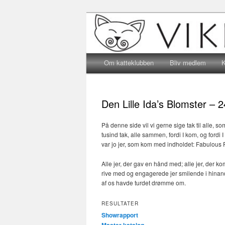
Katteklub – For alle kattevenne
Katteklubben 
Main menu
Skip to primary content
Skip to secondary content
Om katteklubben
Bliv medlem
K
Den Lille Ida’s Blomster – 
På denne side vil vi gerne sige tak til alle, s
tusind tak, alle sammen, fordi I kom, og fordi 
var jo jer, som kom med indholdet: Fabulous 
Alle jer, der gav en hånd med; alle jer, der kom
rive med og engagerede jer smilende i hinan
af os havde turdet drømme om.
RESULTATER
Showrapport