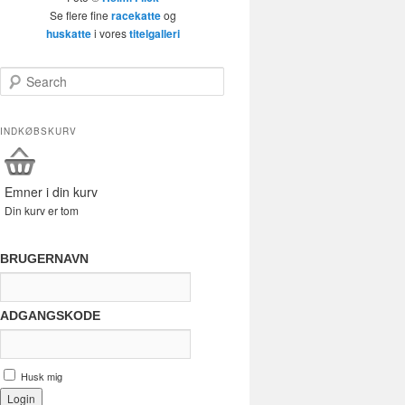
Se flere fine
racekatte
og
huskatte
i vores
titelgalleri
Search
INDKØBSKURV
Emner i din kurv
Din kurv er tom
BRUGERNAVN
ADGANGSKODE
Husk mig