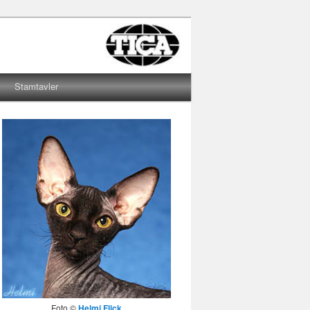
Stamtavler
Foto ©
Helmi Flick