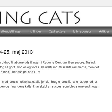
r, hvad end hjertet banker for huskatte eller racekatte, er velkomne…
Viking Cats
atteudstillinger
Killinger
Opdrættere
Bliv sponsor
Artikler
24-25. maj 2013
om bidrog til at gøre udstillingen i Rødovre Centrum til en succes. Tusind,
I tog så godt imod os og vores lille udstilling. Vi skabte rammerne, men det
Felines, Friendships, and Fun!
 med jeres smukke katte; alle jer, der brugte jeres tid; alle jer, der lod jer
den og hinandens katte; I har skabt en succes, som blev større end nogen