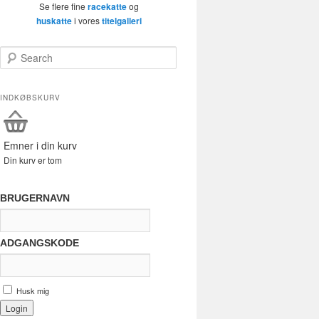
Se flere fine
racekatte
og
huskatte
i vores
titelgalleri
Search
INDKØBSKURV
Emner i din kurv
Din kurv er tom
BRUGERNAVN
ADGANGSKODE
Husk mig