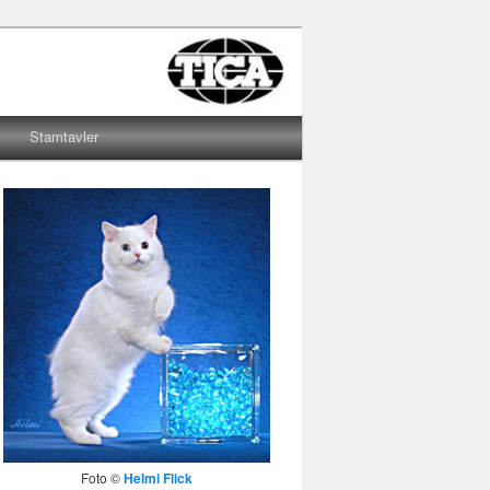
Stamtavler
Foto ©
Helmi Flick