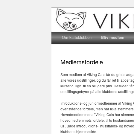
Katteklub – For alle kattevenne
Katteklubben 
Main menu
Skip to primary content
Skip to secondary content
Om katteklubben
Bliv medlem
Medlemsfordele
Som medlem af Viking Cats får du gratis ad
alle vores udstillinger, og du får ret til at de
kurser o. lign. til en billigere pris. Desuden få
udstillingsgebyrer på alle klubbens udstillinge
Introduktions- og juniormedlemmer af Viking C
ovenstående fordele, men har ikke stemmeret t
Hovedmedlemmer af Viking Cats har stemmeret
hovedmedlemmets fordele, til to hustandsmedle
GF. Både introduktions-, husstands- og hoved
klubbens hjemmeside.