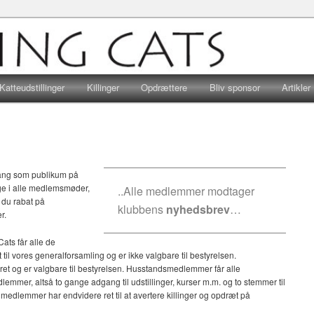
r, hvad end hjertet banker for huskatte eller racekatte, er velkomne…
Viking Cats
Katteudstillinger
Killinger
Opdrættere
Bliv sponsor
Artikler
gang som publikum på
ltage i alle medlemsmøder,
..Alle medlemmer modtager
r du rabat på
klubbens
nyhedsbrev
…
r.
ats får alle de
il vores generalforsamling og er ikke valgbare til bestyrelsen.
 og er valgbare til bestyrelsen. Husstandsmedlemmer får alle
mmer, altså to gange adgang til udstillinger, kurser m.m. og to stemmer til
medlemmer har endvidere ret til at avertere killinger og opdræt på