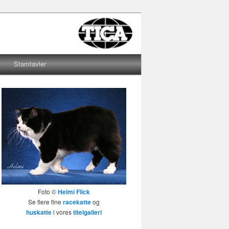
Stamtavler
Foto ©
Helmi Flick
Se flere fine
racekatte
og
huskatte
i vores
titelgalleri