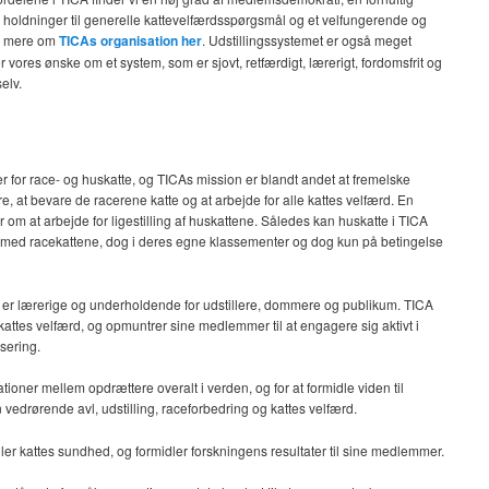
e holdninger til generelle kattevelfærdsspørgsmål og et velfungerende og
se mere om
TICAs organisation her
. Udstillingssystemet er også meget
r vores ønske om et system, som er sjovt, retfærdigt, lærerigt, fordomsfrit og
elv.
er for race- og huskatte, og TICAs mission er blandt andet at fremelske
re, at bevare de racerene katte og at arbejde for alle kattes velfærd. En
om at arbejde for ligestilling af huskattene. Således kan huskatte i TICA
 fod med racekattene, dog i deres egne klassementer og dog kun på betingelse
om er lærerige og underholdende for udstillere, dommere og publikum. TICA
kattes velfærd, og opmuntrer sine medlemmer til at engagere sig aktivt i
isering.
ioner mellem opdrættere overalt i verden, og for at formidle viden til
n vedrørende avl, udstilling, raceforbedring og kattes velfærd.
dler kattes sundhed, og formidler forskningens resultater til sine medlemmer.