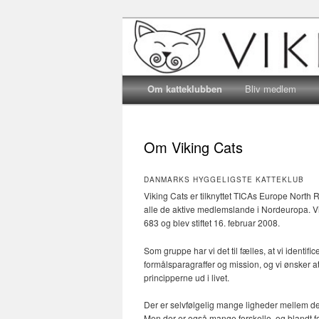
Katteklub – For alle kattevenne
Katteklubben 
Main menu
Skip to primary content
Skip to secondary content
Om katteklubben
Bliv medlem
Om Viking Cats
DANMARKS HYGGELIGSTE KATTEKLUB
Viking Cats er tilknyttet TICAs Europe North 
alle de aktive medlemslande i Nordeuropa. Vi
683 og blev stiftet 16. februar 2008.
Som gruppe har vi det til fælles, at vi identif
formålsparagraffer og mission, og vi ønsker at 
principperne ud i livet.
Der er selvfølgelig mange ligheder mellem de f
Men der er også mange forskelle, og blandt fo