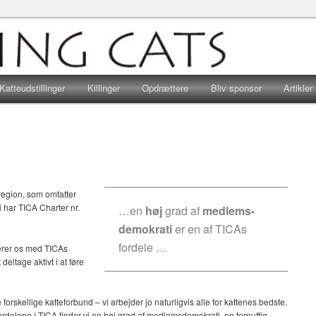
r, hvad end hjertet banker for huskatte eller racekatte, er velkomne…
Viking Cats
Katteudstillinger
Killinger
Opdrættere
Bliv sponsor
Artikler
Region, som omfatter
 har TICA Charter nr.
…en
høj
grad af
medlems-
demokrati
er en af TICAs
fordele …
icerer os med TICAs
deltage aktivt i at føre
orskellige katteforbund – vi arbejder jo naturligvis alle for kattenes bedste.
rdelene i TICA finder vi en høj grad af medlemsdemokrati, en fornuftig