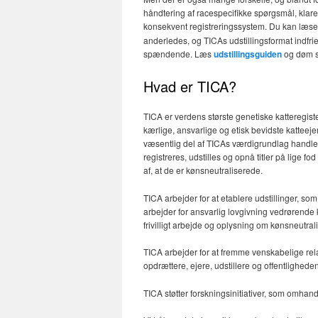
håndtering af racespecifikke spørgsmål, klar
konsekvent registreringssystem. Du kan læ
anderledes, og TICAs udstillingsformat indfrie
spændende. Læs
udstillingsguiden
og døm s
Hvad er TICA?
TICA er verdens største genetiske katteregist
kærlige, ansvarlige og etisk bevidste katteeje
væsentlig del af TICAs værdigrundlag handler 
registreres, udstilles og opnå titler på lige
af, at de er kønsneutraliserede.
TICA arbejder for at etablere udstillinger, s
arbejder for ansvarlig lovgivning vedrørende 
frivilligt arbejde og oplysning om kønsneutral
TICA arbejder for at fremme venskabelige relat
opdrættere, ejere, udstillere og offentlighede
TICA støtter forskningsinitiativer, som omhan