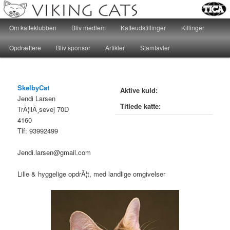
Katteklub – For alle kattevenner, hvad end hjertet banker for huskatte eller
racekatte, er velkomne…
Main menu
Om katteklubben
Bliv medlem
Katteudstillinger
Killinger
Skip to primary content
Skip to secondary content
Katteklubben Viking Cats
Opdrættere
Bliv sponsor
Artikler
Stamtavler
SkelbyCat
Aktive kuld:
Jendi Larsen
Titlede katte:
TrÃ¦llÃ¸sevej 70D
4160
Tlf: 93992499
Jendi.larsen@gmail.com
Lille & hyggelige opdrÃ¦t, med landlige omgivelser